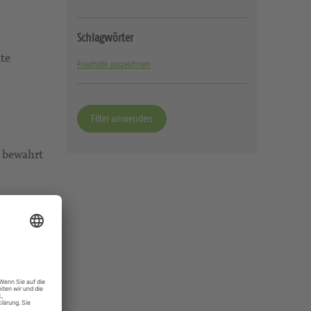
Schlagwörter
tte
Friedhöfe auszeichnen
h bewahrt
f im