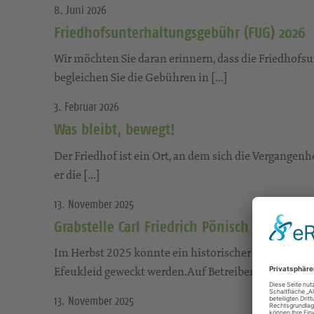
8. Juni 2026
Friedhofsunterhaltungsgebühr (FUG) 2026
Wir möchten Sie daran erinnern, dass die Friedhofsu
begleichen Sie die Gebühren in […]
3. Februar 2026
Was bleibt, bewegt!
Der Friedhof ist ein Ort, an dem sich die Vergange
er die […]
13. November 2025
Grabstelle Carl Friedrich Pönisch – der le
Im Herbst 2025 konnte ein historischer Grabstein 
Efeukleid geweckt werden.Auf Betreiben […]
13. November 2025