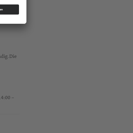
Schild am
dig. Die
14:00 –