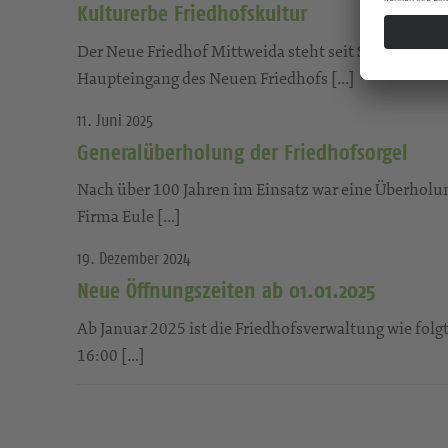
Kulturerbe Friedhofskultur
Der Neue Friedhof Mittweida steht seit September i
Haupteingang des Neuen Friedhofs […]
11. Juni 2025
Generalüberholung der Friedhofsorgel
Nach über 100 Jahren im Einsatz war eine Überholun
Firma Eule […]
19. Dezember 2024
Neue Öffnungszeiten ab 01.01.2025
Ab Januar 2025 ist die Friedhofsverwaltung wie fol
16:00 […]