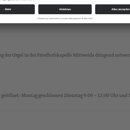
m Zeichen des immateriellen Kulturerbes Friedhofskultur. Ein 
g der Orgel in der Friedhofskapelle Mittweida dringend notwen
gt geöffnet: Montag geschlossen Dienstag 9:00 – 12:00 Uhr und 