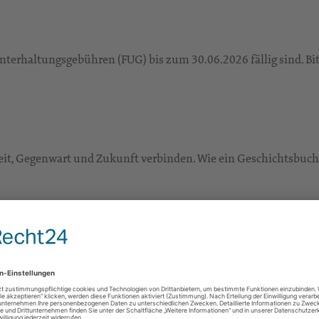
nterhaltungsgebühren (FUG) bis zum 30.06.2026 fällig sind. Bi
nheit, Gegenwart und Zukunft verbinden. Wie ein Geschichtsbuc
tzte Müller der Mühle Dreiwerden
auf dem Alten Friedhof Mittweida aus seinem Dornröschenschla