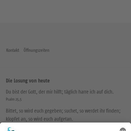
Kontakt
Öffnungszeiten
Die Losung von heute
Du bist der Gott, der mir hilft; täglich harre ich auf dich.
Psalm 25,5
Bittet, so wird euch gegeben; suchet, so werdet ihr finden;
klopfet an, so wird euch aufgetan.
Matthäus 7,7