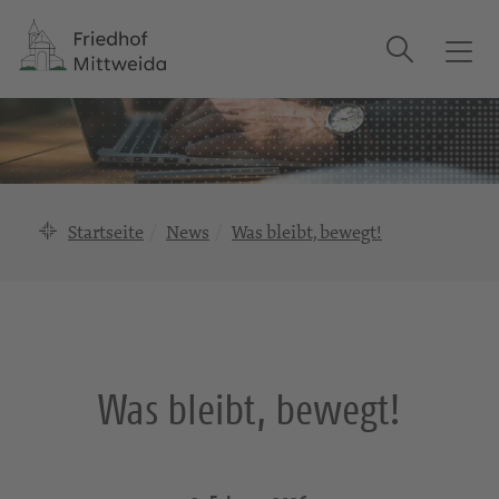
Suche
T
o
g
g
l
e
n
Startseite
News
Was bleibt, bewegt!
a
v
i
g
a
t
Was bleibt, bewegt!
i
o
n