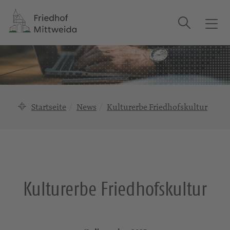
Suche
T
o
g
g
l
e
n
Startseite
News
Kulturerbe Friedhofskultur
a
v
i
g
a
t
Kulturerbe Friedhofskultur
i
o
n