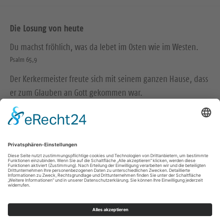
Die Losung von heute
Du machst fröhlich, was da lebet im Osten wie im Westen.
Psalm 65,9
Der Kerkermeister freute sich mit seinem ganzen Hause, dass
er zum Glauben an Gott gekommen war.
Apostelgeschichte 16,34
© Evangelische Brüder-Unität – Herrnhuter Brüdergemeine
Weitere Informationen finden Sie hier