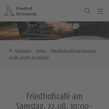
Suche
T
o
g
g
l
e
n
Startseite
News
Friedhofscafé am Samstag,
a
22.08. 10:00-12:00 Uhr
v
i
g
a
t
i
Friedhofscafé am
o
n
Samstag, 22.08. 10:00-