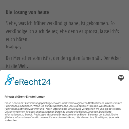
Die Losung von heute
Siehe, was ich früher verkündigt habe, ist gekommen. So
verkündige ich auch Neues; ehe denn es sprosst, lasse ich’s
euch hören.
Jesaja 42,9
Der Menschensohn ist’s, der den guten Samen sät. Der Acker
ist die Welt.
Matthäus 13,37-38
© Evangelische Brüder-Unität – Herrnhuter Brüdergemeine
Weitere Informationen finden Sie hier