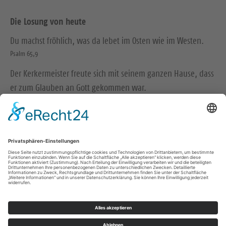
Die Losung von heute
Du machst fröhlich, was da lebet im Osten wie im Westen.
Psalm 65,9
Der Kerkermeister freute sich mit seinem ganzen Hause, dass
er zum Glauben an Gott gekommen war.
Apostelgeschichte 16,34
© Evangelische Brüder-Unität – Herrnhuter Brüdergemeine
Weitere Informationen finden Sie hier
Impressum
Datenschutz
Kontakt