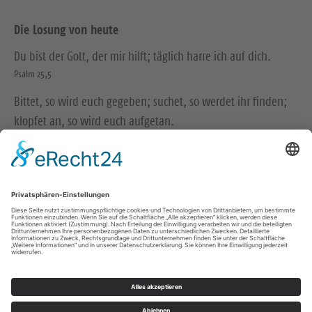
Die Losung von heute
Du bist der Gott, der mir hilft; täglich harre ich auf dich.
Psalm 25,5
Bittet, so wird euch gegeben; suchet, so werdet ihr finden;
klopfet an, so wird euch aufgetan.
Matthäus 7,7
© Evangelische Brüder-Unität – Herrnhuter Brüdergemeine
Weitere Informationen finden Sie hier
Impressum
Datenschutz
Kontakt