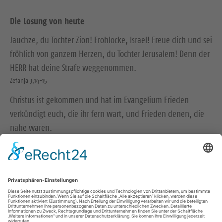
Die Losung von heute
Jauchze, du Tochter Zion! Frohlocke, Israel! Freue dich und sei
fröhlich von ganzem Herzen, du Tochter Jerusalem! Denn der
HERR hat deine Strafe weggenommen.
Zefanja 3,14-15
Christus ist gekommen und hat im Evangelium Frieden
verkündigt euch, die ihr fern wart, und Frieden denen, die
nahe waren.
Epheser 2,17
© Evangelische Brüder-Unität – Herrnhuter Brüdergemeine
Weitere Informationen finden Sie hier