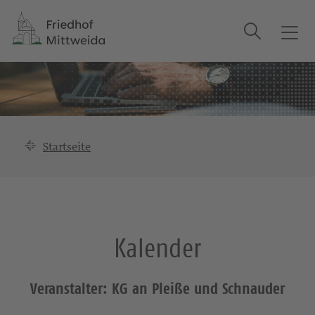
Suche
T
o
g
g
l
e
n
Startseite
a
v
i
g
a
Kalender
t
i
o
Veranstalter: KG an Pleiße und Schnauder
n