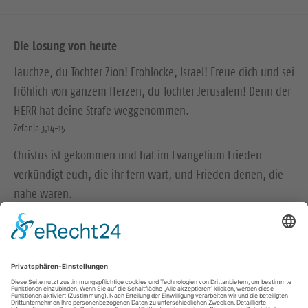
Die Losung von heute
Jauchze, du Tochter Zion! Frohlocke, Israel! Freue dich und sei
fröhlich von ganzem Herzen, du Tochter Jerusalem! Denn der
HERR hat deine Strafe weggenommen.
Zefanja 3,14-15
Christus ist gekommen und hat im Evangelium Frieden
verkündigt euch, die ihr fern wart, und Frieden denen, die
nahe waren.
Epheser 2,17
© Evangelische Brüder-Unität – Herrnhuter Brüdergemeine
Weitere Informationen finden Sie hier