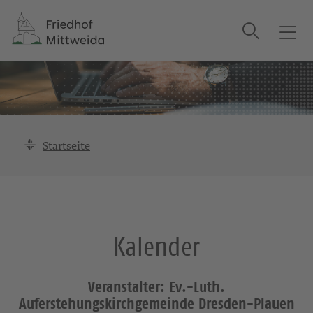
Suche
T
o
g
g
l
e
n
Startseite
a
v
i
g
a
Kalender
t
i
o
Veranstalter: Ev.-Luth.
n
Auferstehungskirchgemeinde Dresden-Plauen