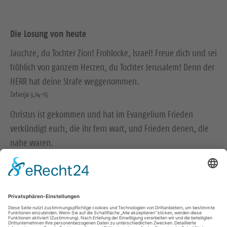
Die Losung von heute
Jauchze, du Tochter Zion! Frohlocke, Israel! Freue dich und sei
fröhlich von ganzem Herzen, du Tochter Jerusalem! Denn der
HERR hat deine Strafe weggenommen.
Zefanja 3,14-15
Christus ist gekommen und hat im Evangelium Frieden
verkündigt euch, die ihr fern wart, und Frieden denen, die
nahe waren.
Epheser 2,17
© Evangelische Brüder-Unität – Herrnhuter Brüdergemeine
Weitere Informationen finden Sie hier