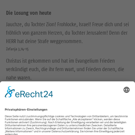
Die Losung von heute
Jauchze, du Tochter Zion! Frohlocke, Israel! Freue dich und sei
fröhlich von ganzem Herzen, du Tochter Jerusalem! Denn der
HERR hat deine Strafe weggenommen.
Zefanja 3,14-15
Christus ist gekommen und hat im Evangelium Frieden
verkündigt euch, die ihr fern wart, und Frieden denen, die
nahe waren.
Epheser 2,17
© Evangelische Brüder-Unität – Herrnhuter Brüdergemeine
Weitere Informationen finden Sie hier