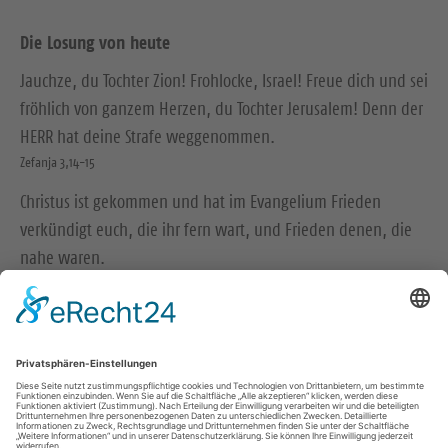
Die Losung von heute
Jauchze, du Tochter Zion! Frohlocke, Israel! Freue dich und sei
fröhlich von ganzem Herzen, du Tochter Jerusalem! Denn der
HERR hat deine Strafe weggenommen.
Zefanja 3,14-15
Christus ist gekommen und hat im Evangelium Frieden
verkündigt euch, die ihr fern wart, und Frieden denen, die
nahe waren.
Epheser 2,17
© Evangelische Brüder-Unität – Herrnhuter Brüdergemeine
Weitere Informationen finden Sie hier