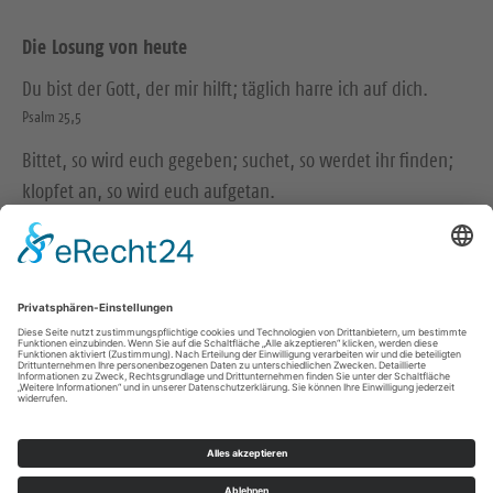
Die Losung von heute
Du bist der Gott, der mir hilft; täglich harre ich auf dich.
Psalm 25,5
Bittet, so wird euch gegeben; suchet, so werdet ihr finden;
klopfet an, so wird euch aufgetan.
Matthäus 7,7
© Evangelische Brüder-Unität – Herrnhuter Brüdergemeine
Weitere Informationen finden Sie hier
Impressum
Datenschutz
Kontakt