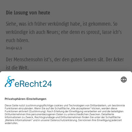
Die Losung von heute
Siehe, was ich früher verkündigt habe, ist gekommen. So
verkündige ich auch Neues; ehe denn es sprosst, lasse ich’s
euch hören.
Jesaja 42,9
Der Menschensohn ist’s, der den guten Samen sät. Der Acker
ist die Welt.
Matthäus 13,37-38
© Evangelische Brüder-Unität – Herrnhuter Brüdergemeine
Weitere Informationen finden Sie hier