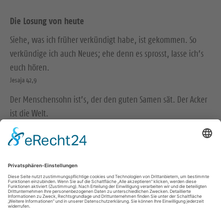
Die Losung von heute
Siehe, was ich früher verkündigt habe, ist gekommen. So
verkündige ich auch Neues; ehe denn es sprosst, lasse ich’s
euch hören.
Jesaja 42,9
Der Menschensohn ist’s, der den guten Samen sät. Der Acker
ist die Welt.
Matthäus 13,37-38
© Evangelische Brüder-Unität – Herrnhuter Brüdergemeine
Weitere Informationen finden Sie hier