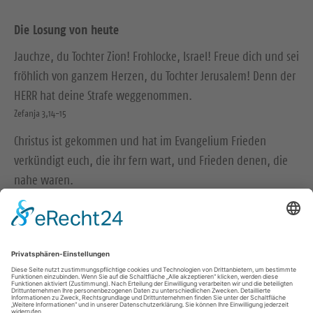
Die Losung von heute
Jauchze, du Tochter Zion! Frohlocke, Israel! Freue dich und sei
fröhlich von ganzem Herzen, du Tochter Jerusalem! Denn der
HERR hat deine Strafe weggenommen.
Zefanja 3,14-15
Christus ist gekommen und hat im Evangelium Frieden
verkündigt euch, die ihr fern wart, und Frieden denen, die
nahe waren.
Epheser 2,17
© Evangelische Brüder-Unität – Herrnhuter Brüdergemeine
Weitere Informationen finden Sie hier