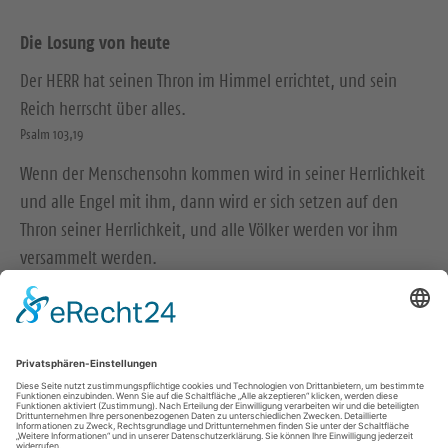
Die Losung von heute
Der HERR hat seinen Thron im Himmel errichtet, und sein
Reich herrscht über alles.
Psalm 103,19
Wenn der Menschensohn kommen wird in seiner Herrlichkeit
und alle Engel mit ihm, dann wird er sich setzen auf den
Thron seiner Herrlichkeit, und alle Völker werden vor ihm
versammelt werden.
Matthäus 25,31-32
© Evangelische Brüder-Unität – Herrnhuter Brüdergemeine
Weitere Informationen finden Sie hier