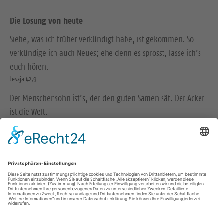
Die Losung von heute
Siehe, was ich früher verkündigt habe, ist gekommen. So
verkündige ich auch Neues; ehe denn es sprosst, lasse ich’s
euch hören.
Jesaja 42,9
Der Menschensohn ist’s, der den guten Samen sät. Der Acker
ist die Welt.
Matthäus 13,37-38
© Evangelische Brüder-Unität – Herrnhuter Brüdergemeine
Weitere Informationen finden Sie hier