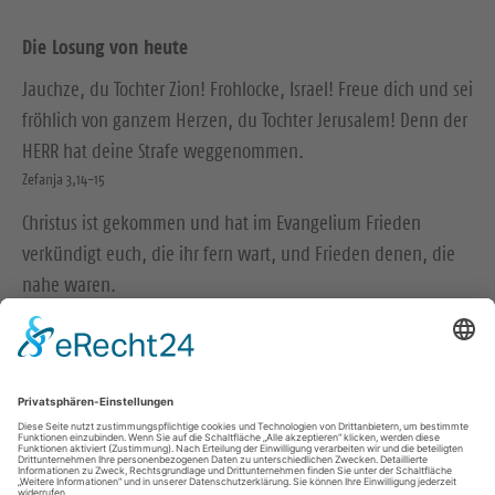
Die Losung von heute
Jauchze, du Tochter Zion! Frohlocke, Israel! Freue dich und sei
fröhlich von ganzem Herzen, du Tochter Jerusalem! Denn der
HERR hat deine Strafe weggenommen.
Zefanja 3,14-15
Christus ist gekommen und hat im Evangelium Frieden
verkündigt euch, die ihr fern wart, und Frieden denen, die
nahe waren.
Epheser 2,17
© Evangelische Brüder-Unität – Herrnhuter Brüdergemeine
Weitere Informationen finden Sie hier