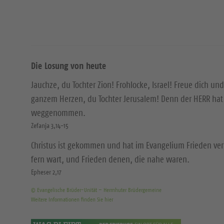
Die Losung von heute
Jauchze, du Tochter Zion! Frohlocke, Israel! Freue dich und
ganzem Herzen, du Tochter Jerusalem! Denn der HERR hat 
weggenommen.
Zefanja 3,14-15
Christus ist gekommen und hat im Evangelium Frieden ver
fern wart, und Frieden denen, die nahe waren.
Epheser 2,17
© Evangelische Brüder-Unität – Herrnhuter Brüdergemeine
Weitere Informationen finden Sie hier