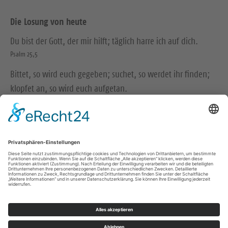
Die Losung von heute
Du bist der Gott, der mir hilft; täglich harre ich auf dich.
Psalm 25,5
Bittet, so wird euch gegeben; suchet, so werdet ihr finden;
klopfet an, so wird euch aufgetan.
Matthäus 7,7
© Evangelische Brüder-Unität – Herrnhuter Brüdergemeine
Weitere Informationen finden Sie hier
Impressum
Datenschutz
Kontakt