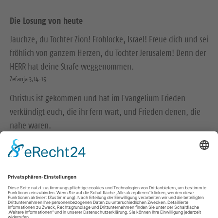
Die Losung von heute
Jauchze, du Tochter Zion! Frohlocke, Israel! Freue dich und sei
fröhlich von ganzem Herzen, du Tochter Jerusalem! Denn der
HERR hat deine Strafe weggenommen.
Zefanja 3,14-15
Christus ist gekommen und hat im Evangelium Frieden
verkündigt euch, die ihr fern wart, und Frieden denen, die
nahe waren.
Epheser 2,17
© Evangelische Brüder-Unität – Herrnhuter Brüdergemeine
Weitere Informationen finden Sie hier