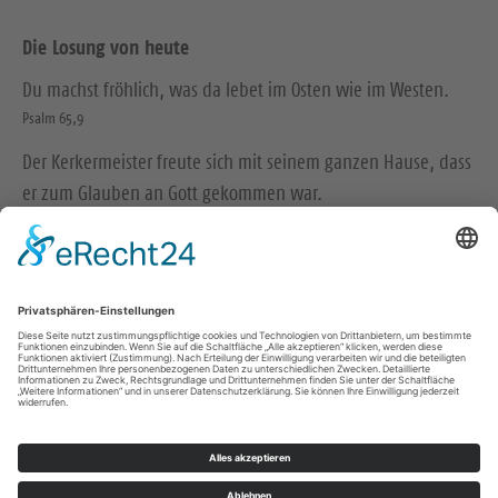
Die Losung von heute
Du machst fröhlich, was da lebet im Osten wie im Westen.
Psalm 65,9
Der Kerkermeister freute sich mit seinem ganzen Hause, dass
er zum Glauben an Gott gekommen war.
Apostelgeschichte 16,34
© Evangelische Brüder-Unität – Herrnhuter Brüdergemeine
Weitere Informationen finden Sie hier
Impressum
Datenschutz
Kontakt