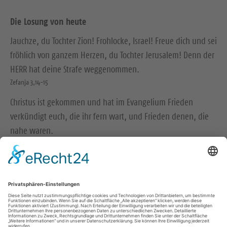
Die Losung von heute
Jauchze, du Tochter Zion! Frohlocke, Israel! Freue dich und sei
fröhlich von ganzem Herzen, du Tochter Jerusalem! Denn der
HERR hat deine Strafe weggenommen.
Zefanja 3,14-15
Christus ist gekommen und hat im Evangelium Frieden
verkündigt euch, die ihr fern wart, und Frieden denen, die
nahe waren.
Epheser 2,17
© Evangelische Brüder-Unität – Herrnhuter Brüdergemeine
Weitere Informationen finden Sie hier