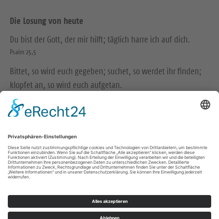
Die Losung von heute
Du bist der Gott, der mir hilft; täglich harre ich auf dich.
Psalm 25,5
Bittet, so wird euch gegeben; suchet, so werdet ihr finden;
klopfet an, so wird euch aufgetan.
Matthäus 7,7
© Evangelische Brüder-Unität – Herrnhuter Brüdergemeine
Weitere Informationen finden Sie hier
Impressum
Datenschutz
Kontakt