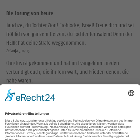
Die Losung von heute
Jauchze, du Tochter Zion! Frohlocke, Israel! Freue dich und sei
fröhlich von ganzem Herzen, du Tochter Jerusalem! Denn der
HERR hat deine Strafe weggenommen.
Zefanja 3,14-15
Christus ist gekommen und hat im Evangelium Frieden
verkündigt euch, die ihr fern wart, und Frieden denen, die
nahe waren.
Epheser 2,17
© Evangelische Brüder-Unität – Herrnhuter Brüdergemeine
Weitere Informationen finden Sie hier