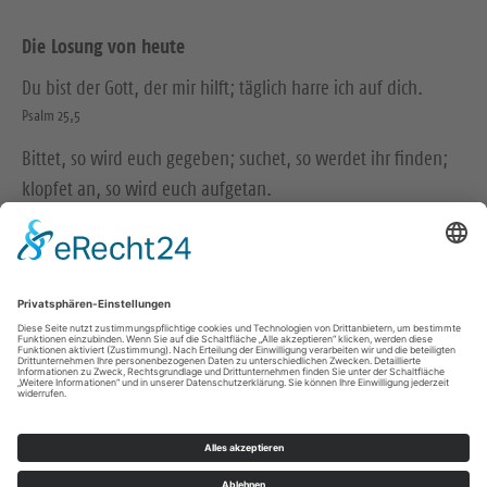
Die Losung von heute
Du bist der Gott, der mir hilft; täglich harre ich auf dich.
Psalm 25,5
Bittet, so wird euch gegeben; suchet, so werdet ihr finden;
klopfet an, so wird euch aufgetan.
Matthäus 7,7
© Evangelische Brüder-Unität – Herrnhuter Brüdergemeine
Weitere Informationen finden Sie hier
Impressum
Datenschutz
Kontakt