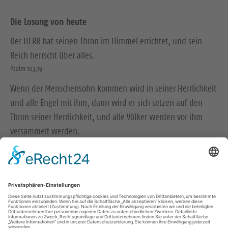
Die Losung von heute
Der HERR hat seinen Thron im Himmel errichtet, und sein
Reich herrscht über alles.
Psalm 103,19
Wenn der Menschensohn kommen wird in seiner Herrlichkeit
und alle Engel mit ihm, dann wird er sich setzen auf den
Thron seiner Herrlichkeit, und alle Völker werden vor ihm
versammelt werden.
Matthäus 25,31-32
© Evangelische Brüder-Unität – Herrnhuter Brüdergemeine
Weitere Informationen finden Sie hier