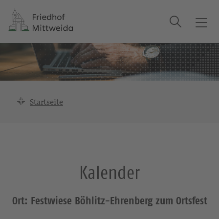
Suche
T
o
g
g
l
e
n
Startseite
a
v
i
g
a
Kalender
t
i
o
Ort: Festwiese Böhlitz-Ehrenberg zum Ortsfest
n