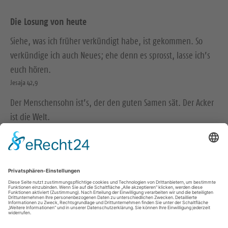
Die Losung von heute
Siehe, was ich früher verkündigt habe, ist gekommen. So
verkündige ich auch Neues; ehe denn es sprosst, lasse ich’s
euch hören.
Jesaja 42,9
Der Menschensohn ist’s, der den guten Samen sät. Der Acker
ist die Welt.
Matthäus 13,37-38
© Evangelische Brüder-Unität – Herrnhuter Brüdergemeine
Weitere Informationen finden Sie hier