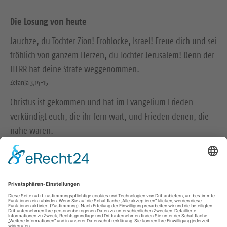
Die Losung von heute
Jauchze, du Tochter Zion! Frohlocke, Israel! Freue dich und sei
fröhlich von ganzem Herzen, du Tochter Jerusalem! Denn der
HERR hat deine Strafe weggenommen.
Zefanja 3,14-15
Christus ist gekommen und hat im Evangelium Frieden
verkündigt euch, die ihr fern wart, und Frieden denen, die
nahe waren.
Epheser 2,17
© Evangelische Brüder-Unität – Herrnhuter Brüdergemeine
Weitere Informationen finden Sie hier