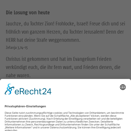
Die Losung von heute
Jauchze, du Tochter Zion! Frohlocke, Israel! Freue dich und sei
fröhlich von ganzem Herzen, du Tochter Jerusalem! Denn der
HERR hat deine Strafe weggenommen.
Zefanja 3,14-15
Christus ist gekommen und hat im Evangelium Frieden
verkündigt euch, die ihr fern wart, und Frieden denen, die
nahe waren.
Epheser 2,17
© Evangelische Brüder-Unität – Herrnhuter Brüdergemeine
Weitere Informationen finden Sie hier