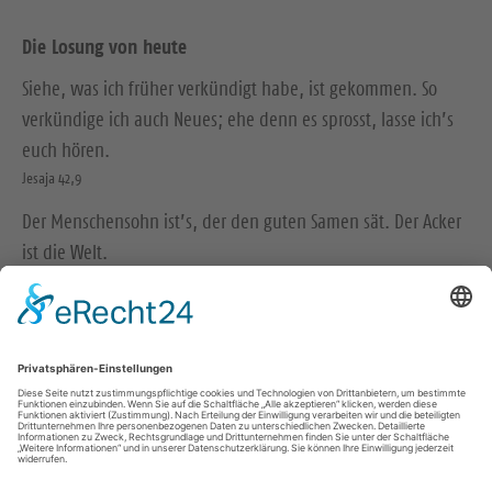
Die Losung von heute
Siehe, was ich früher verkündigt habe, ist gekommen. So
verkündige ich auch Neues; ehe denn es sprosst, lasse ich’s
euch hören.
Jesaja 42,9
Der Menschensohn ist’s, der den guten Samen sät. Der Acker
ist die Welt.
Matthäus 13,37-38
© Evangelische Brüder-Unität – Herrnhuter Brüdergemeine
Weitere Informationen finden Sie hier