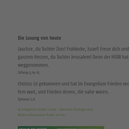
Die Losung von heute
Jauchze, du Tochter Zion! Frohlocke, Israel! Freue dich und
ganzem Herzen, du Tochter Jerusalem! Denn der HERR hat 
weggenommen.
Zefanja 3,14-15
Christus ist gekommen und hat im Evangelium Frieden ver
fern wart, und Frieden denen, die nahe waren.
Epheser 2,17
© Evangelische Brüder-Unität – Herrnhuter Brüdergemeine
Weitere Informationen finden Sie hier