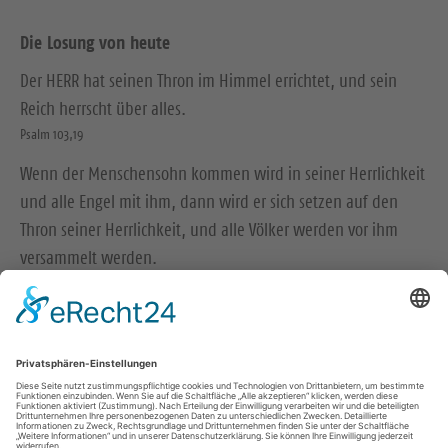
Die Losung von heute
Der HERR hat seinen Thron im Himmel errichtet, und sein
Reich herrscht über alles.
Psalm 103,19
Wenn der Menschensohn kommen wird in seiner Herrlichkeit
und alle Engel mit ihm, dann wird er sich setzen auf den
Thron seiner Herrlichkeit, und alle Völker werden vor ihm
versammelt werden.
Matthäus 25,31-32
© Evangelische Brüder-Unität – Herrnhuter Brüdergemeine
Weitere Informationen finden Sie hier