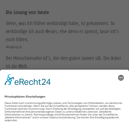
Die Losung von heute
Siehe, was ich früher verkündigt habe, ist gekommen. So
verkündige ich auch Neues; ehe denn es sprosst, lasse ich’s
euch hören.
Jesaja 42,9
Der Menschensohn ist’s, der den guten Samen sät. Der Acker
ist die Welt.
Matthäus 13,37-38
© Evangelische Brüder-Unität – Herrnhuter Brüdergemeine
Weitere Informationen finden Sie hier