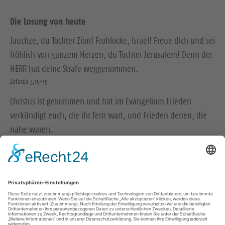
Die Losung von heute
Jauchze, du Tochter Zion! Frohlocke, Israel! Freue dich und sei
fröhlich von ganzem Herzen, du Tochter Jerusalem! Denn der
HERR hat deine Strafe weggenommen.
Zefanja 3,14-15
Christus ist gekommen und hat im Evangelium Frieden
verkündigt euch, die ihr fern wart, und Frieden denen, die
nahe waren.
Epheser 2,17
© Evangelische Brüder-Unität – Herrnhuter Brüdergemeine
Weitere Informationen finden Sie hier