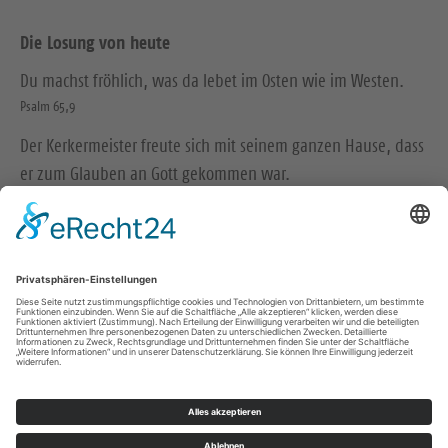
Die Losung von heute
Du machst fröhlich, was da lebet im Osten wie im Westen.
Psalm 65,9
Der Kerkermeister freute sich mit seinem ganzen Hause, dass
er zum Glauben an Gott gekommen war.
Apostelgeschichte 16,34
© Evangelische Brüder-Unität – Herrnhuter Brüdergemeine
Weitere Informationen finden Sie hier
Impressum
Datenschutz
Kontakt