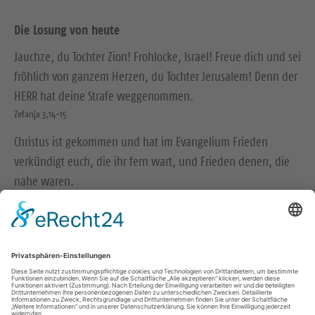
Die Losung von heute
Jauchze, du Tochter Zion! Frohlocke, Israel! Freue dich und sei
fröhlich von ganzem Herzen, du Tochter Jerusalem! Denn der
HERR hat deine Strafe weggenommen.
Zefanja 3,14-15
Christus ist gekommen und hat im Evangelium Frieden
verkündigt euch, die ihr fern wart, und Frieden denen, die
nahe waren.
Epheser 2,17
© Evangelische Brüder-Unität – Herrnhuter Brüdergemeine
Weitere Informationen finden Sie hier