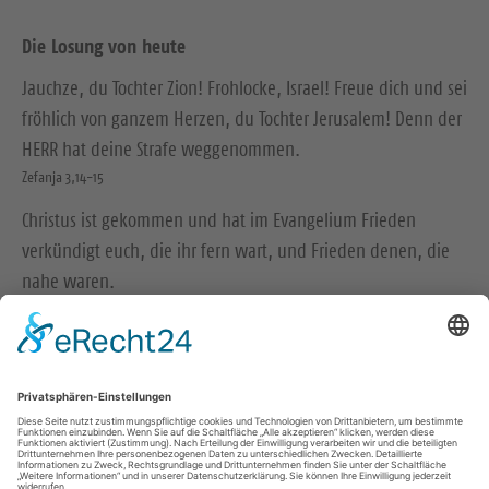
Die Losung von heute
Jauchze, du Tochter Zion! Frohlocke, Israel! Freue dich und sei
fröhlich von ganzem Herzen, du Tochter Jerusalem! Denn der
HERR hat deine Strafe weggenommen.
Zefanja 3,14-15
Christus ist gekommen und hat im Evangelium Frieden
verkündigt euch, die ihr fern wart, und Frieden denen, die
nahe waren.
Epheser 2,17
© Evangelische Brüder-Unität – Herrnhuter Brüdergemeine
Weitere Informationen finden Sie hier