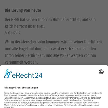
Die Losung von heute
Der HERR hat seinen Thron im Himmel errichtet, und sein
Reich herrscht über alles.
Psalm 103,19
Wenn der Menschensohn kommen wird in seiner Herrlichkeit
und alle Engel mit ihm, dann wird er sich setzen auf den
Thron seiner Herrlichkeit, und alle Völker werden vor ihm
versammelt werden.
Matthäus 25,31-32
© Evangelische Brüder-Unität – Herrnhuter Brüdergemeine
Weitere Informationen finden Sie hier