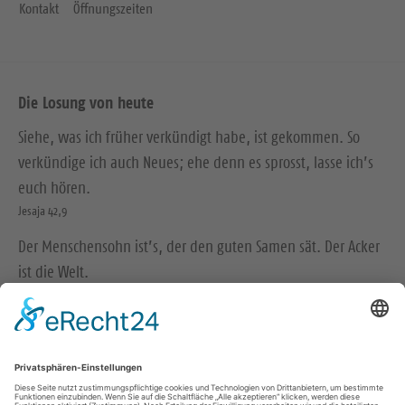
Kontakt
Öffnungszeiten
Die Losung von heute
Siehe, was ich früher verkündigt habe, ist gekommen. So
verkündige ich auch Neues; ehe denn es sprosst, lasse ich’s
euch hören.
Jesaja 42,9
Der Menschensohn ist’s, der den guten Samen sät. Der Acker
ist die Welt.
Matthäus 13,37-38
© Evangelische Brüder-Unität – Herrnhuter Brüdergemeine
Weitere Informationen finden Sie hier