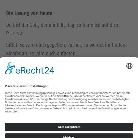
Die Losung von heute
Du bist der Gott, der mir hilft; täglich harre ich auf dich.
Psalm 25,5
Bittet, so wird euch gegeben; suchet, so werdet ihr finden;
klopfet an, so wird euch aufgetan.
Matthäus 7,7
© Evangelische Brüder-Unität – Herrnhuter Brüdergemeine
Weitere Informationen finden Sie hier
Impressum
Datenschutz
Kontakt